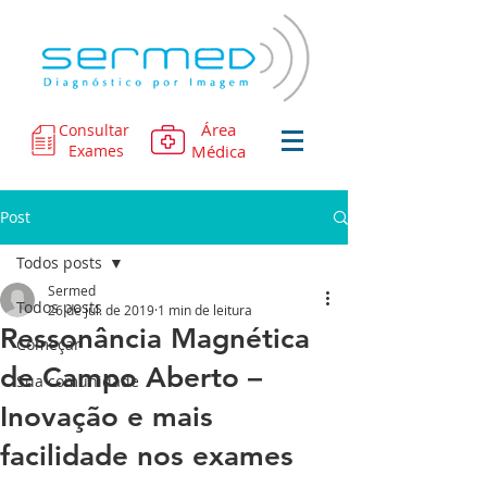
Área
Consultar
Exames
Médica
Post
Todos posts
Sermed
Todos posts
26 de jul. de 2019
1 min de leitura
Ressonância Magnética
Começar
de Campo Aberto –
Sua comunidade
Inovação e mais
facilidade nos exames