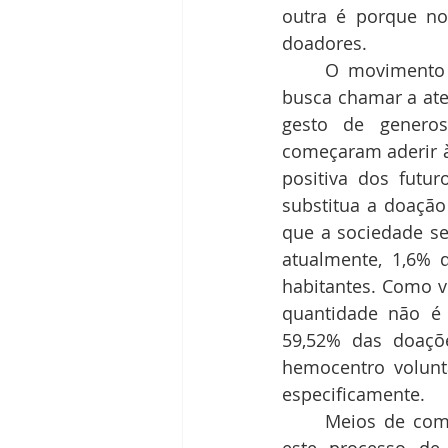
outra é porque no
doadores. 
	O movimento
busca chamar a ate
gesto de generos
começaram aderir à
positiva dos futu
substitua a doação
que a sociedade se
atualmente, 1,6% d
habitantes. Como v
quantidade não é 
59,52% das doaçõ
hemocentro volunt
especificamente. 
	Meios de comunicação, campanhas, palestras também são essenciais para que 