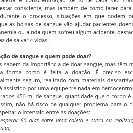
alerta e conscientização se torne cada vez mai
estar consciente, mas também de como fazer para d
 durante o processo, situações em que podem ou
que as bolsas de sangue vão ajudar pacientes doente
anemia ou ainda quem sofreu algum acidente, desta
z de salvar 4 vidas.
ação de sangue e quem pode doar?
 forma como é feita a doação. É preciso escl
almente seguro, realizado com materiais descartáve
á assistido por uma equipe treinada em hemocentros 
tirados 450 ml de sangue, quantidade que o corpo é 
ssim, não há risco de qualquer problema para o do
eitar o intervalo entre as doações:
sperar 60 dias entre uma coleta e outra ou realizar
ano;