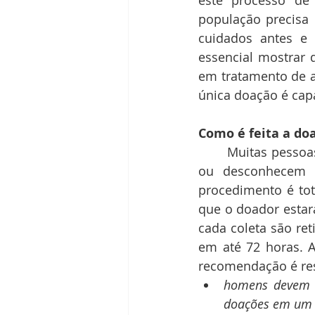
este processo de 
população precisa 
cuidados antes e
essencial mostrar 
em tratamento de 
única doação é capa
Como é feita a do
	Muitas pessoas sabem da importância de doar sangue, mas têm medo de agulha 
ou desconhecem a
procedimento é tot
que o doador estar
cada coleta são re
em até 72 horas. A
recomendação é resp
homens devem e
doações em um 