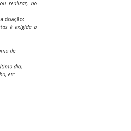
 realizar, no 
 a doação:
os é exigida a 
umo de 
ltimo dia;
o, etc.
: