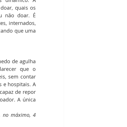
s dinâmico. A 
oar, quais os 
 não doar. É 
s, internados, 
cando que uma 
arecer que o 
is, sem contar 
e hospitais. A 
capaz de repor 
ador. A única 
, no máximo, 4 