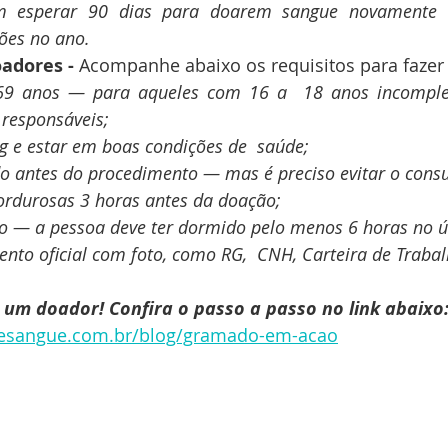
 esperar 90 dias para doarem sangue novamente ou
ões no ano.
adores - 
Acompanhe abaixo os requisitos para fazer
 69 anos — para aqueles com 16 a  18 anos incomplet
 responsáveis;
kg e estar em boas condições de  saúde;
do antes do procedimento — mas é preciso evitar o cons
rdurosas 3 horas antes da doação;
o — a pessoa deve ter dormido pelo menos 6 horas no ú
to oficial com foto, como RG,  CNH, Carteira de Trabalh
a um doador! Confira o passo a passo no link abaixo
esangue.com.br/blog/gramado-em-acao