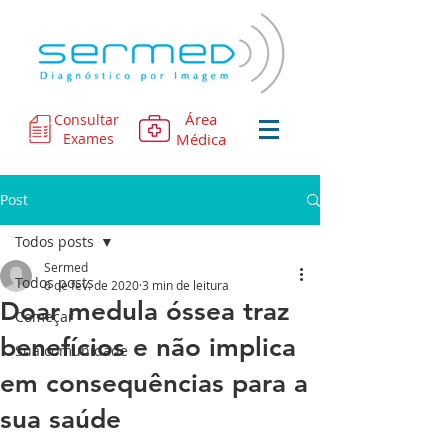
Área
Consultar
Exames
Médica
Post
Todos posts
Sermed
Todos posts
6 de fev. de 2020
3 min de leitura
Doar medula óssea traz
Começar
benefícios e não implica
Sua comunidade
em consequências para a
sua saúde